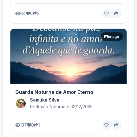
64
0
2
image
Guarda Noturna de Amor Eterno
Samuka Silva
Reflexão Noturna • 03/12/2025
137
0
1