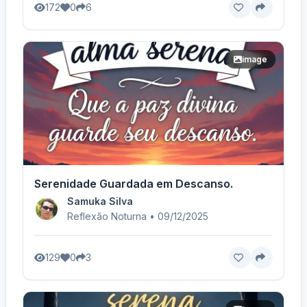
172
0
6
image
Serenidade Guardada em Descanso.
Samuka Silva
Reflexão Noturna • 09/12/2025
129
0
3