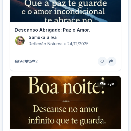
Descanso Abrigado: Paz e Amor.
Samuka Silva
Reflexão Noturna • 24/12/2025
94
0
2
image