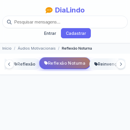
DiaLindo
Entrar
Cadastrar
Início
Áudios Motivacionais
Reflexão Noturna
Reflexão Noturna
to
Reflexão
Reinvenção