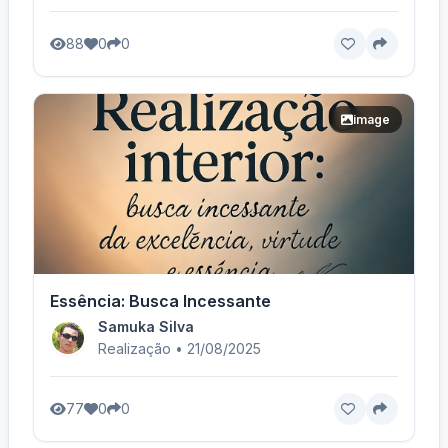
88
0
0
image
Essência: Busca Incessante
Samuka Silva
Realização • 21/08/2025
77
0
0