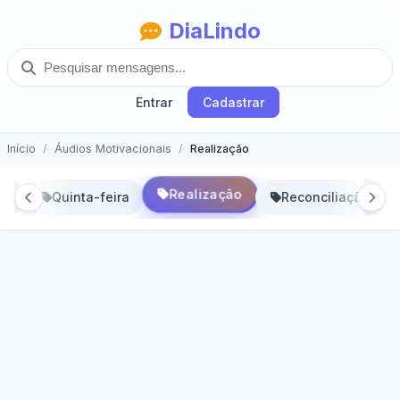
DiaLindo
Entrar
Cadastrar
Início
Áudios Motivacionais
Realização
Realização
ra
Quinta-feira
Reconciliação