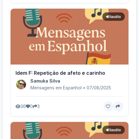
audio
Idem F: Repetição de afeto e carinho
Samuka Silva
Mensagens em Espanhol • 07/08/2025
36
0
3
audio