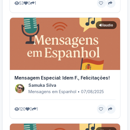
53
0
1
audio
Mensagem Especial: Idem F., Felicitações!
Samuka Silva
Mensagens em Espanhol • 07/08/2025
120
0
1