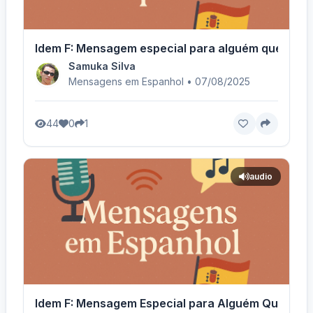
Idem F: Mensagem especial para alguém querido
Samuka Silva
Mensagens em Espanhol • 07/08/2025
44
0
1
audio
Idem F: Mensagem Especial para Alguém Querido