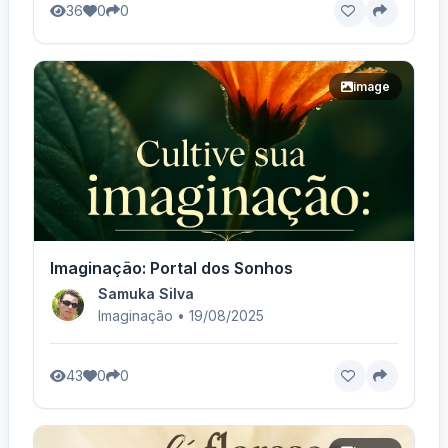
36
0
0
image
Imaginação: Portal dos Sonhos
Samuka Silva
Imaginação • 19/08/2025
43
0
0