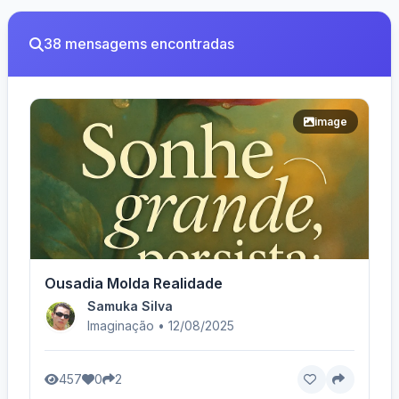
38 mensagems encontradas
image
Ousadia Molda Realidade
Samuka Silva
Imaginação • 12/08/2025
457
0
2