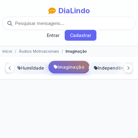
DiaLindo
Entrar
Cadastrar
Início
Áudios Motivacionais
Imaginação
Imaginação
ade
Humildade
Independência do 