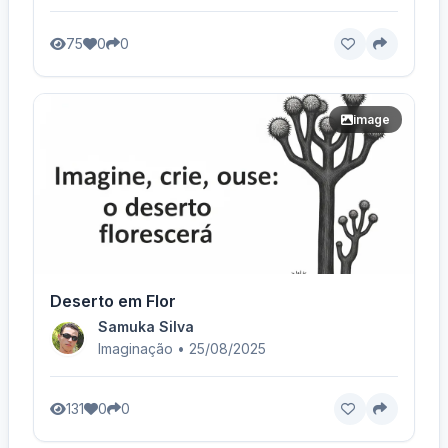
75
0
0
image
Deserto em Flor
Samuka Silva
Imaginação • 25/08/2025
131
0
0