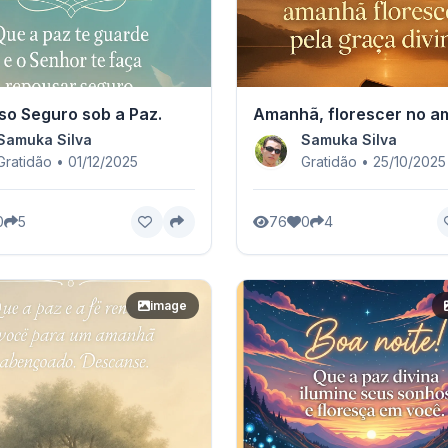
o Seguro sob a Paz.
Amanhã, florescer no a
Samuka Silva
Samuka Silva
Gratidão • 01/12/2025
Gratidão • 25/10/2025
0
5
76
0
4
image