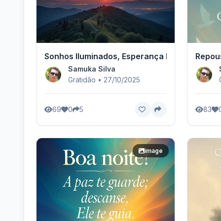
Sonhos Iluminados, Esperança Renovada
Repous
Samuka Silva
Gratidão • 27/10/2025
69
0
5
83
image