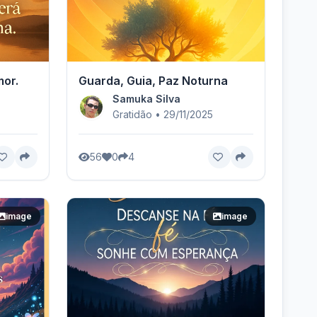
mor.
Guarda, Guia, Paz Noturna
Samuka Silva
Gratidão • 29/11/2025
56
0
4
image
image