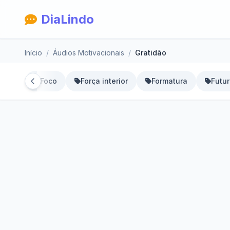
DiaLindo
Início
Áudios Motivacionais
Gratidão
sofia
Foco
Força interior
Formatura
Futu