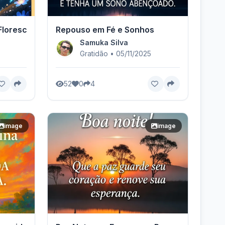
 Florescendo
Repouso em Fé e Sonhos
Samuka Silva
Gratidão • 05/11/2025
52
0
4
image
image