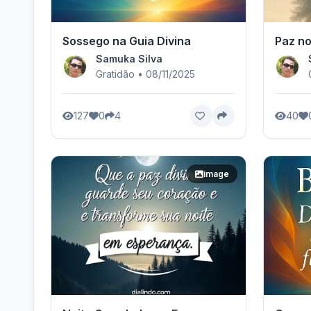
Sossego na Guia Divina
Paz no
Samuka Silva
Gratidão • 08/11/2025
127
0
4
40
image