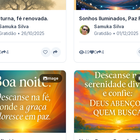
turna, fé renovada.
Sonhos Iluminados, Paz
Samuka Silva
Samuka Silva
Gratidão • 26/10/2025
Gratidão • 01/12/2025
0
4
49
0
4
image