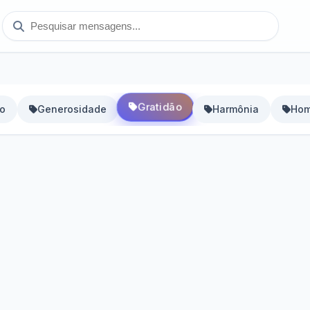
Gratidão
ro
Generosidade
Harmônia
Hom