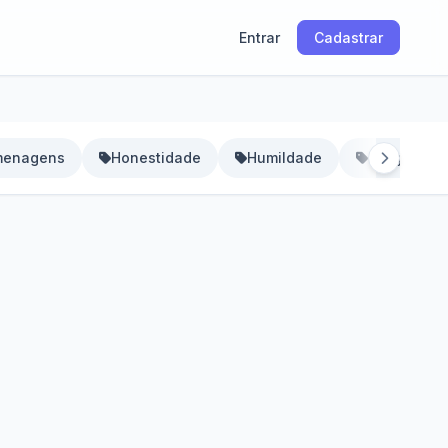
Entrar
Cadastrar
enagens
Honestidade
Humildade
Imaginaçã