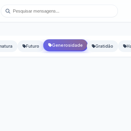
Generosidade
matura
Futuro
Gratidão
H