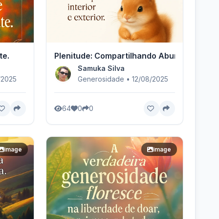
te.
Plenitude: Compartilhando Abundância
Samuka Silva
/2025
Generosidade • 12/08/2025
64
0
0
image
image