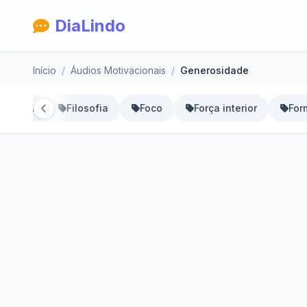
DiaLindo
Início
Áudios Motivacionais
Generosidade
 Junina
Filosofia
Foco
Força interior
For