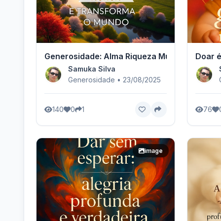
Generosidade: Alma Riqueza Mundial
Doar é
Samuka Silva
Generosidade • 23/08/2025
140
0
1
76
image