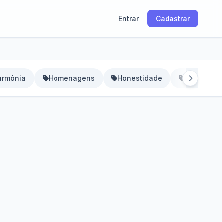
Entrar
Cadastrar
armônia
Homenagens
Honestidade
Humildade