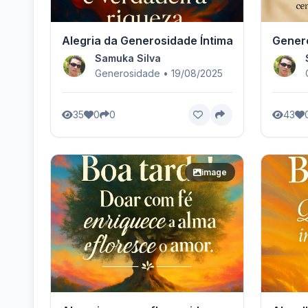
Alegria da Generosidade Íntima
Genero
Samuka Silva
Generosidade • 19/08/2025
35
0
0
43
image