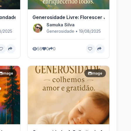
Bondade
Generosidade Livre: Florescer Juntos
Samuka Silva
8/2025
Generosidade • 19/08/2025
56
0
0
image
image