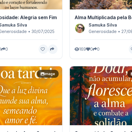
sidade: Alegria sem Fim
Alma Multiplicada pela 
Samuka Silva
Samuka Silva
Generosidade • 30/07/2025
Generosidade • 27/0
0
0
169
0
0
image