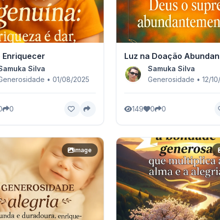
 Enriquecer
Luz na Doação Abundan
Samuka Silva
Samuka Silva
Generosidade • 01/08/2025
Generosidade • 12/10
0
0
149
0
0
image