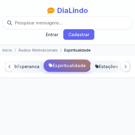
DiaLindo
Entrar
Cadastrar
Início
Áudios Motivacionais
Espiritualidade
Espiritualidade
ta
Esperanca
Estações
É