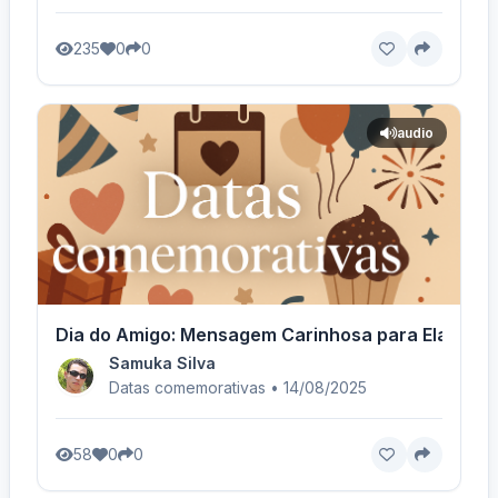
235
0
0
audio
Dia do Amigo: Mensagem Carinhosa para Ela - Voz
Samuka Silva
Datas comemorativas • 14/08/2025
58
0
0