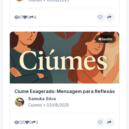
61
0
4
audio
Ciume Exagerado: Mensagem para Reflexão
Samuka Silva
Ciúmes • 03/08/2025
135
0
3