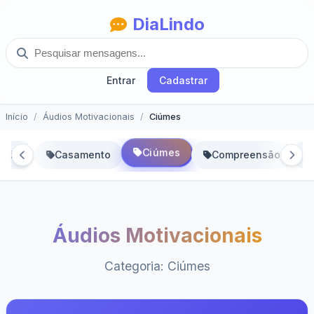
DiaLindo
Entrar
Cadastrar
Início
Áudios Motivacionais
Ciúmes
Ciúmes
reira
Casamento
Compreensão
Áudios Motivacionais
Categoria: Ciúmes